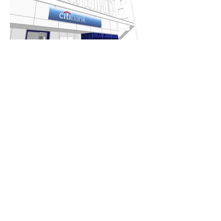
Citibank_Modelo de fachadas
2009
São Paulo_SP
Este projeto implantado em 2010