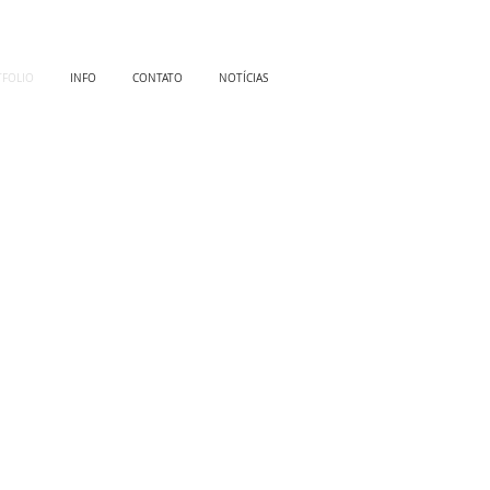
FOLIO
INFO
CONTATO
NOTÍCIAS
Petrobrás Sinalização