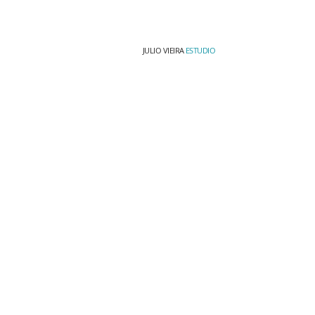
JULIO VIEIRA
ESTUDIO
HSBC Agência Modelo
Itaú Me
Itaú Sinalização
Fiel Mob