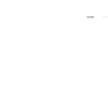
HOME
PORT
mória
Fleury Sinalização
Citibank Fachadas
iliário
Banespa Sinalização